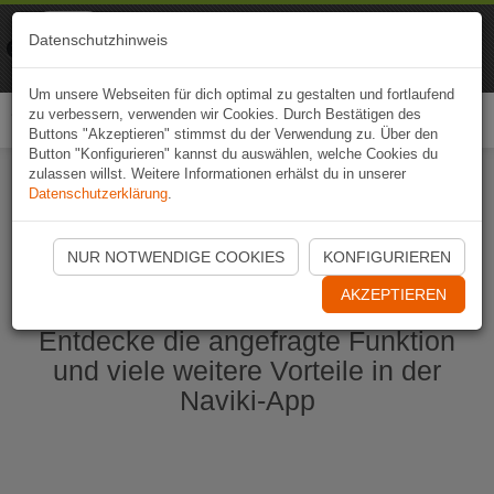
Naviki
Datenschutzhinweis
Zur App
Fahrrad-Navi
Um unsere Webseiten für dich optimal zu gestalten und fortlaufend
zu verbessern, verwenden wir Cookies. Durch Bestätigen des
Togg
Buttons "Akzeptieren" stimmst du der Verwendung zu. Über den
navi
Button "Konfigurieren" kannst du auswählen, welche Cookies du
zulassen willst. Weitere Informationen erhälst du in unserer
Datenschutzerklärung
.
Naviki App jetzt öffnen
NUR NOTWENDIGE COOKIES
KONFIGURIEREN
AKZEPTIEREN
Entdecke die angefragte Funktion
und viele weitere Vorteile in der
Naviki-App