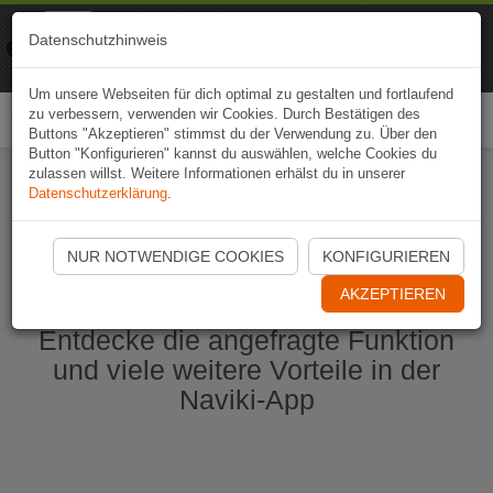
Naviki
Datenschutzhinweis
Zur App
Fahrrad-Navi
Um unsere Webseiten für dich optimal zu gestalten und fortlaufend
zu verbessern, verwenden wir Cookies. Durch Bestätigen des
Togg
Buttons "Akzeptieren" stimmst du der Verwendung zu. Über den
navi
Button "Konfigurieren" kannst du auswählen, welche Cookies du
zulassen willst. Weitere Informationen erhälst du in unserer
Datenschutzerklärung
.
Naviki App jetzt öffnen
NUR NOTWENDIGE COOKIES
KONFIGURIEREN
AKZEPTIEREN
Entdecke die angefragte Funktion
und viele weitere Vorteile in der
Naviki-App