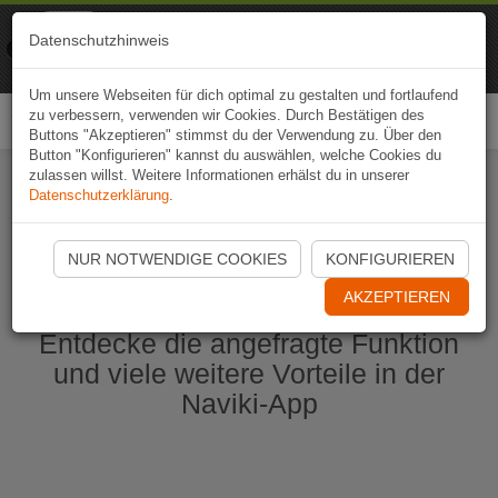
Naviki
Datenschutzhinweis
Zur App
Fahrrad-Navi
Um unsere Webseiten für dich optimal zu gestalten und fortlaufend
zu verbessern, verwenden wir Cookies. Durch Bestätigen des
Togg
Buttons "Akzeptieren" stimmst du der Verwendung zu. Über den
navi
Button "Konfigurieren" kannst du auswählen, welche Cookies du
zulassen willst. Weitere Informationen erhälst du in unserer
Datenschutzerklärung
.
Naviki App jetzt öffnen
NUR NOTWENDIGE COOKIES
KONFIGURIEREN
AKZEPTIEREN
Entdecke die angefragte Funktion
und viele weitere Vorteile in der
Naviki-App