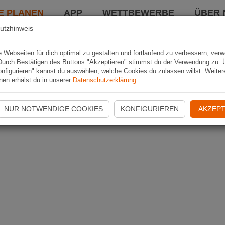
E PLANEN
APP
WETTBEWERBE
ÜBER 
utzhinweis
Webseiten für dich optimal zu gestalten und fortlaufend zu verbessern, ver
Durch Bestätigen des Buttons "Akzeptieren" stimmst du der Verwendung zu. 
nfigurieren" kannst du auswählen, welche Cookies du zulassen willst. Weiter
nen erhälst du in unserer
Datenschutzerklärung
.
NUR NOTWENDIGE COOKIES
KONFIGURIEREN
AKZEPT