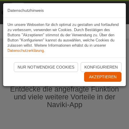
Naviki
Datenschutzhinweis
Zur App
Fahrrad-Navi
Um unsere Webseiten für dich optimal zu gestalten und fortlaufend
zu verbessern, verwenden wir Cookies. Durch Bestätigen des
Togg
Buttons "Akzeptieren" stimmst du der Verwendung zu. Über den
navi
Button "Konfigurieren" kannst du auswählen, welche Cookies du
zulassen willst. Weitere Informationen erhälst du in unserer
Datenschutzerklärung
.
Naviki App jetzt öffnen
NUR NOTWENDIGE COOKIES
KONFIGURIEREN
AKZEPTIEREN
Entdecke die angefragte Funktion
und viele weitere Vorteile in der
Naviki-App