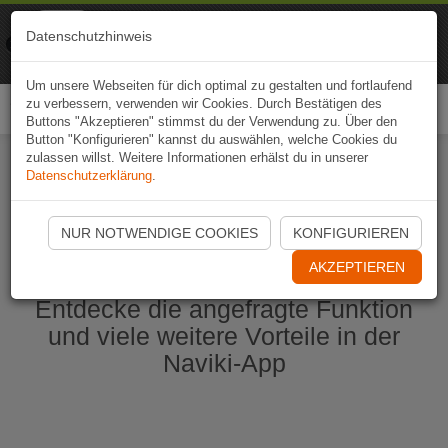
Naviki
Datenschutzhinweis
Zur App
Fahrrad-Navi
Um unsere Webseiten für dich optimal zu gestalten und fortlaufend
zu verbessern, verwenden wir Cookies. Durch Bestätigen des
Togg
Buttons "Akzeptieren" stimmst du der Verwendung zu. Über den
navi
Button "Konfigurieren" kannst du auswählen, welche Cookies du
zulassen willst. Weitere Informationen erhälst du in unserer
Datenschutzerklärung
.
Naviki App jetzt öffnen
NUR NOTWENDIGE COOKIES
KONFIGURIEREN
AKZEPTIEREN
Entdecke die angefragte Funktion
und viele weitere Vorteile in der
Naviki-App