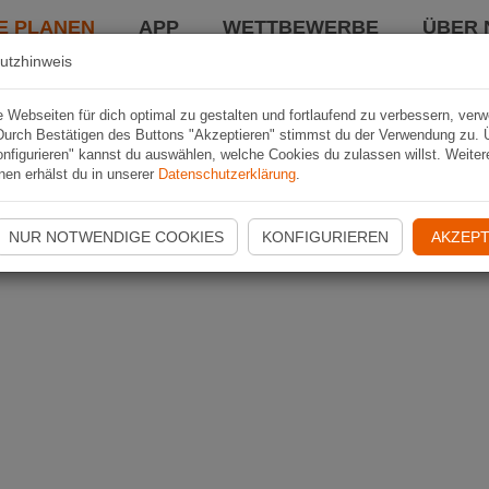
E PLANEN
APP
WETTBEWERBE
ÜBER 
utzhinweis
Webseiten für dich optimal zu gestalten und fortlaufend zu verbessern, ver
Durch Bestätigen des Buttons "Akzeptieren" stimmst du der Verwendung zu. 
nfigurieren" kannst du auswählen, welche Cookies du zulassen willst. Weiter
nen erhälst du in unserer
Datenschutzerklärung
.
NUR NOTWENDIGE COOKIES
KONFIGURIEREN
AKZEPT