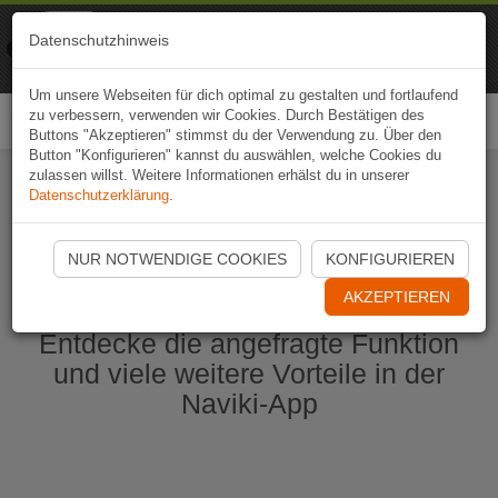
Naviki
Datenschutzhinweis
Zur App
Fahrrad-Navi
Um unsere Webseiten für dich optimal zu gestalten und fortlaufend
zu verbessern, verwenden wir Cookies. Durch Bestätigen des
Togg
Buttons "Akzeptieren" stimmst du der Verwendung zu. Über den
navi
Button "Konfigurieren" kannst du auswählen, welche Cookies du
zulassen willst. Weitere Informationen erhälst du in unserer
Datenschutzerklärung
.
Naviki App jetzt öffnen
NUR NOTWENDIGE COOKIES
KONFIGURIEREN
AKZEPTIEREN
Entdecke die angefragte Funktion
und viele weitere Vorteile in der
Naviki-App