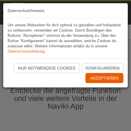
Naviki
Datenschutzhinweis
Zur App
Fahrrad-Navi
Um unsere Webseiten für dich optimal zu gestalten und fortlaufend
zu verbessern, verwenden wir Cookies. Durch Bestätigen des
Togg
Buttons "Akzeptieren" stimmst du der Verwendung zu. Über den
navi
Button "Konfigurieren" kannst du auswählen, welche Cookies du
zulassen willst. Weitere Informationen erhälst du in unserer
Datenschutzerklärung
.
Naviki App jetzt öffnen
NUR NOTWENDIGE COOKIES
KONFIGURIEREN
AKZEPTIEREN
Entdecke die angefragte Funktion
und viele weitere Vorteile in der
Naviki-App