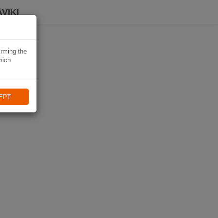
VIKI
irming the
hich
EPT