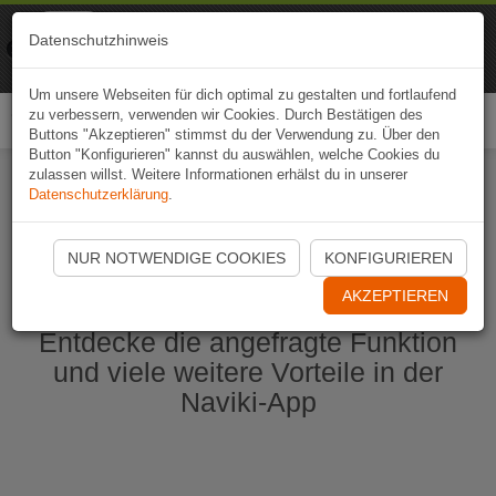
Naviki
Datenschutzhinweis
Zur App
Fahrrad-Navi
Um unsere Webseiten für dich optimal zu gestalten und fortlaufend
zu verbessern, verwenden wir Cookies. Durch Bestätigen des
Togg
Buttons "Akzeptieren" stimmst du der Verwendung zu. Über den
navi
Button "Konfigurieren" kannst du auswählen, welche Cookies du
zulassen willst. Weitere Informationen erhälst du in unserer
Datenschutzerklärung
.
Naviki App jetzt öffnen
NUR NOTWENDIGE COOKIES
KONFIGURIEREN
AKZEPTIEREN
Entdecke die angefragte Funktion
und viele weitere Vorteile in der
Naviki-App