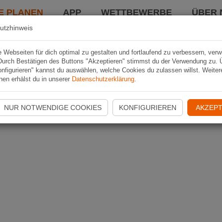
E PLANEN
APP
WETTBEWERBE
ÜBER 
utzhinweis
Webseiten für dich optimal zu gestalten und fortlaufend zu verbessern, ver
Durch Bestätigen des Buttons "Akzeptieren" stimmst du der Verwendung zu. 
nfigurieren" kannst du auswählen, welche Cookies du zulassen willst. Weiter
nen erhälst du in unserer
Datenschutzerklärung
.
NUR NOTWENDIGE COOKIES
KONFIGURIEREN
AKZEPT