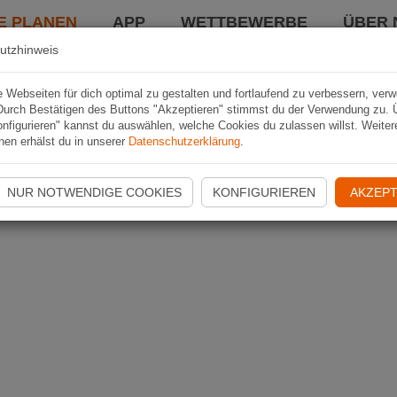
E PLANEN
APP
WETTBEWERBE
ÜBER 
utzhinweis
Webseiten für dich optimal zu gestalten und fortlaufend zu verbessern, ver
Durch Bestätigen des Buttons "Akzeptieren" stimmst du der Verwendung zu. 
nfigurieren" kannst du auswählen, welche Cookies du zulassen willst. Weiter
nen erhälst du in unserer
Datenschutzerklärung
.
NUR NOTWENDIGE COOKIES
KONFIGURIEREN
AKZEPT