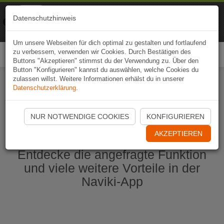
Naviki
Datenschutzhinweis
Zur App
Fahrrad-Navi
Um unsere Webseiten für dich optimal zu gestalten und fortlaufend
zu verbessern, verwenden wir Cookies. Durch Bestätigen des
Togg
Buttons "Akzeptieren" stimmst du der Verwendung zu. Über den
navi
Button "Konfigurieren" kannst du auswählen, welche Cookies du
zulassen willst. Weitere Informationen erhälst du in unserer
Datenschutzerklärung
.
Naviki App jetzt öffnen
NUR NOTWENDIGE COOKIES
KONFIGURIEREN
AKZEPTIEREN
Entdecke die angefragte Funktion
und viele weitere Vorteile in der
Naviki-App