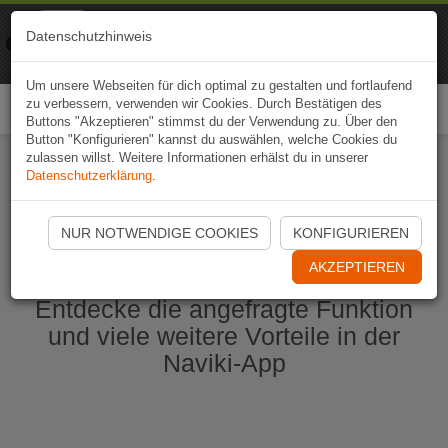
Naviki
Datenschutzhinweis
Zur App
Fahrrad-Navi
Um unsere Webseiten für dich optimal zu gestalten und fortlaufend
zu verbessern, verwenden wir Cookies. Durch Bestätigen des
Togg
Buttons "Akzeptieren" stimmst du der Verwendung zu. Über den
navi
Button "Konfigurieren" kannst du auswählen, welche Cookies du
zulassen willst. Weitere Informationen erhälst du in unserer
Datenschutzerklärung
.
Naviki App jetzt öffnen
NUR NOTWENDIGE COOKIES
KONFIGURIEREN
AKZEPTIEREN
Entdecke die angefragte Funktion
und viele weitere Vorteile in der
Naviki-App