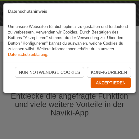
Naviki
Datenschutzhinweis
Zur App
Fahrrad-Navi
Um unsere Webseiten für dich optimal zu gestalten und fortlaufend
zu verbessern, verwenden wir Cookies. Durch Bestätigen des
Togg
Buttons "Akzeptieren" stimmst du der Verwendung zu. Über den
navi
Button "Konfigurieren" kannst du auswählen, welche Cookies du
zulassen willst. Weitere Informationen erhälst du in unserer
Datenschutzerklärung
.
Naviki App jetzt öffnen
NUR NOTWENDIGE COOKIES
KONFIGURIEREN
AKZEPTIEREN
Entdecke die angefragte Funktion
und viele weitere Vorteile in der
Naviki-App