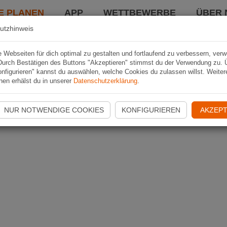
E PLANEN
APP
WETTBEWERBE
ÜBER 
utzhinweis
Webseiten für dich optimal zu gestalten und fortlaufend zu verbessern, ver
Durch Bestätigen des Buttons "Akzeptieren" stimmst du der Verwendung zu. 
nfigurieren" kannst du auswählen, welche Cookies du zulassen willst. Weiter
nen erhälst du in unserer
Datenschutzerklärung
.
NUR NOTWENDIGE COOKIES
KONFIGURIEREN
AKZEPT