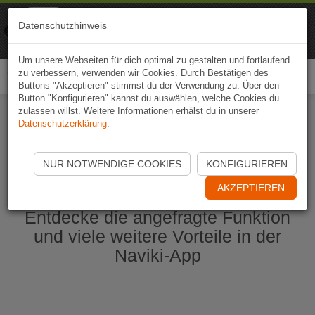
Naviki
Datenschutzhinweis
Zur App
Fahrrad-Navi
Um unsere Webseiten für dich optimal zu gestalten und fortlaufend
zu verbessern, verwenden wir Cookies. Durch Bestätigen des
Togg
Buttons "Akzeptieren" stimmst du der Verwendung zu. Über den
navi
Button "Konfigurieren" kannst du auswählen, welche Cookies du
zulassen willst. Weitere Informationen erhälst du in unserer
Datenschutzerklärung
.
Naviki App jetzt öffnen
NUR NOTWENDIGE COOKIES
KONFIGURIEREN
AKZEPTIEREN
Entdecke die angefragte Funktion
und viele weitere Vorteile in der
Naviki-App