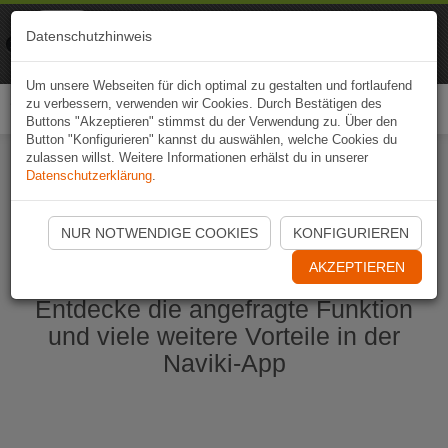
Naviki
Datenschutzhinweis
Zur App
Fahrrad-Navi
Um unsere Webseiten für dich optimal zu gestalten und fortlaufend
zu verbessern, verwenden wir Cookies. Durch Bestätigen des
Togg
Buttons "Akzeptieren" stimmst du der Verwendung zu. Über den
navi
Button "Konfigurieren" kannst du auswählen, welche Cookies du
zulassen willst. Weitere Informationen erhälst du in unserer
Datenschutzerklärung
.
Naviki App jetzt öffnen
NUR NOTWENDIGE COOKIES
KONFIGURIEREN
AKZEPTIEREN
Entdecke die angefragte Funktion
und viele weitere Vorteile in der
Naviki-App