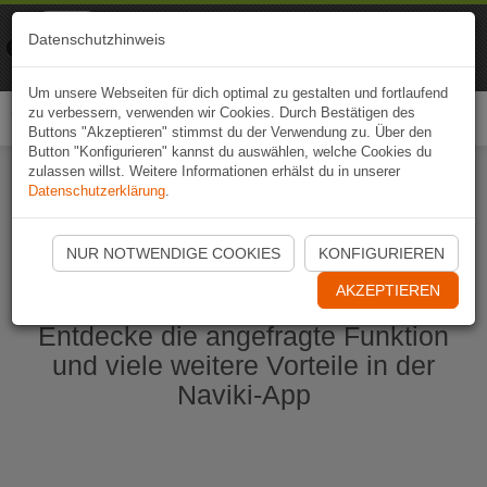
Naviki
Datenschutzhinweis
Zur App
Fahrrad-Navi
Um unsere Webseiten für dich optimal zu gestalten und fortlaufend
zu verbessern, verwenden wir Cookies. Durch Bestätigen des
Togg
Buttons "Akzeptieren" stimmst du der Verwendung zu. Über den
navi
Button "Konfigurieren" kannst du auswählen, welche Cookies du
zulassen willst. Weitere Informationen erhälst du in unserer
Datenschutzerklärung
.
Naviki App jetzt öffnen
NUR NOTWENDIGE COOKIES
KONFIGURIEREN
AKZEPTIEREN
Entdecke die angefragte Funktion
und viele weitere Vorteile in der
Naviki-App