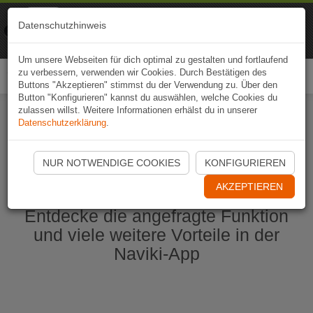
Naviki
Datenschutzhinweis
Zur App
Fahrrad-Navi
Um unsere Webseiten für dich optimal zu gestalten und fortlaufend
zu verbessern, verwenden wir Cookies. Durch Bestätigen des
Togg
Buttons "Akzeptieren" stimmst du der Verwendung zu. Über den
navi
Button "Konfigurieren" kannst du auswählen, welche Cookies du
zulassen willst. Weitere Informationen erhälst du in unserer
Datenschutzerklärung
.
Naviki App jetzt öffnen
NUR NOTWENDIGE COOKIES
KONFIGURIEREN
AKZEPTIEREN
Entdecke die angefragte Funktion
und viele weitere Vorteile in der
Naviki-App