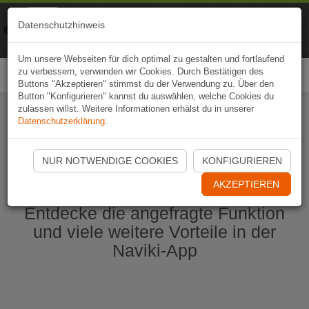
Naviki
Datenschutzhinweis
Zur App
Fahrrad-Navi
Um unsere Webseiten für dich optimal zu gestalten und fortlaufend
zu verbessern, verwenden wir Cookies. Durch Bestätigen des
Togg
Buttons "Akzeptieren" stimmst du der Verwendung zu. Über den
navi
Button "Konfigurieren" kannst du auswählen, welche Cookies du
zulassen willst. Weitere Informationen erhälst du in unserer
Datenschutzerklärung
.
Naviki App jetzt öffnen
NUR NOTWENDIGE COOKIES
KONFIGURIEREN
AKZEPTIEREN
Entdecke die angefragte Funktion
und viele weitere Vorteile in der
Naviki-App