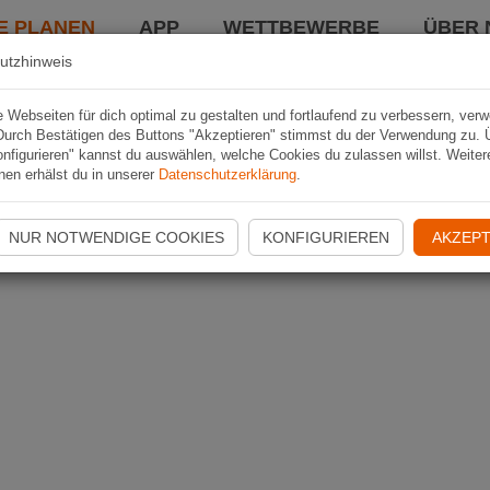
E PLANEN
APP
WETTBEWERBE
ÜBER 
utzhinweis
Webseiten für dich optimal zu gestalten und fortlaufend zu verbessern, ver
Durch Bestätigen des Buttons "Akzeptieren" stimmst du der Verwendung zu. 
nfigurieren" kannst du auswählen, welche Cookies du zulassen willst. Weiter
nen erhälst du in unserer
Datenschutzerklärung
.
NUR NOTWENDIGE COOKIES
KONFIGURIEREN
AKZEPT