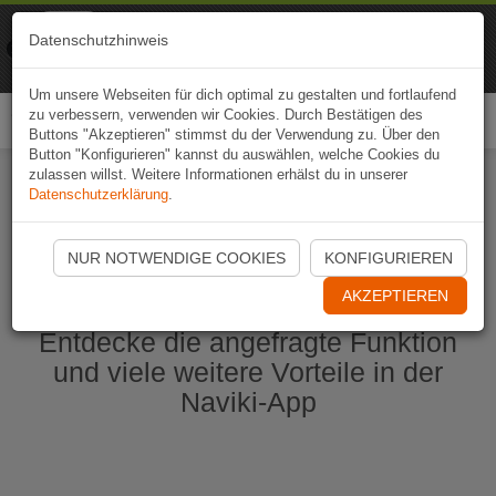
Naviki
Datenschutzhinweis
Zur App
Fahrrad-Navi
Um unsere Webseiten für dich optimal zu gestalten und fortlaufend
zu verbessern, verwenden wir Cookies. Durch Bestätigen des
Togg
Buttons "Akzeptieren" stimmst du der Verwendung zu. Über den
navi
Button "Konfigurieren" kannst du auswählen, welche Cookies du
zulassen willst. Weitere Informationen erhälst du in unserer
Datenschutzerklärung
.
Naviki App jetzt öffnen
NUR NOTWENDIGE COOKIES
KONFIGURIEREN
AKZEPTIEREN
Entdecke die angefragte Funktion
und viele weitere Vorteile in der
Naviki-App