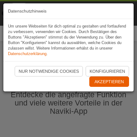
Naviki
Datenschutzhinweis
Zur App
Fahrrad-Navi
Um unsere Webseiten für dich optimal zu gestalten und fortlaufend
zu verbessern, verwenden wir Cookies. Durch Bestätigen des
Togg
Buttons "Akzeptieren" stimmst du der Verwendung zu. Über den
navi
Button "Konfigurieren" kannst du auswählen, welche Cookies du
zulassen willst. Weitere Informationen erhälst du in unserer
Datenschutzerklärung
.
Naviki App jetzt öffnen
NUR NOTWENDIGE COOKIES
KONFIGURIEREN
AKZEPTIEREN
Entdecke die angefragte Funktion
und viele weitere Vorteile in der
Naviki-App