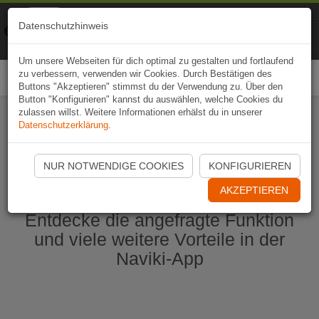
Naviki
Datenschutzhinweis
Zur App
Fahrrad-Navi
Um unsere Webseiten für dich optimal zu gestalten und fortlaufend
zu verbessern, verwenden wir Cookies. Durch Bestätigen des
Togg
Buttons "Akzeptieren" stimmst du der Verwendung zu. Über den
navi
Button "Konfigurieren" kannst du auswählen, welche Cookies du
zulassen willst. Weitere Informationen erhälst du in unserer
Datenschutzerklärung
.
Naviki App jetzt öffnen
NUR NOTWENDIGE COOKIES
KONFIGURIEREN
AKZEPTIEREN
Entdecke die angefragte Funktion
und viele weitere Vorteile in der
Naviki-App