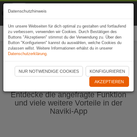
Naviki
Datenschutzhinweis
Zur App
Fahrrad-Navi
Um unsere Webseiten für dich optimal zu gestalten und fortlaufend
zu verbessern, verwenden wir Cookies. Durch Bestätigen des
Togg
Buttons "Akzeptieren" stimmst du der Verwendung zu. Über den
navi
Button "Konfigurieren" kannst du auswählen, welche Cookies du
zulassen willst. Weitere Informationen erhälst du in unserer
Datenschutzerklärung
.
Naviki App jetzt öffnen
NUR NOTWENDIGE COOKIES
KONFIGURIEREN
AKZEPTIEREN
Entdecke die angefragte Funktion
und viele weitere Vorteile in der
Naviki-App