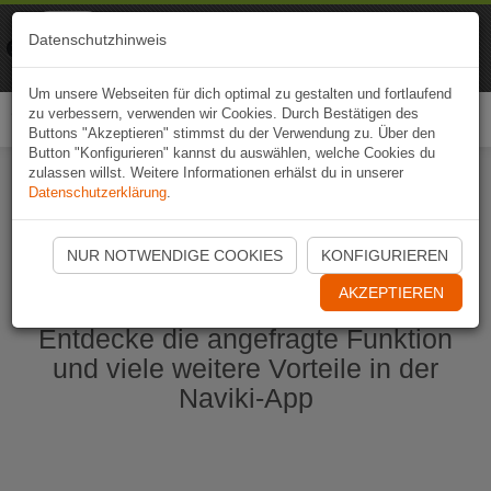
Naviki
Datenschutzhinweis
Zur App
Fahrrad-Navi
Um unsere Webseiten für dich optimal zu gestalten und fortlaufend
zu verbessern, verwenden wir Cookies. Durch Bestätigen des
Togg
Buttons "Akzeptieren" stimmst du der Verwendung zu. Über den
navi
Button "Konfigurieren" kannst du auswählen, welche Cookies du
zulassen willst. Weitere Informationen erhälst du in unserer
Datenschutzerklärung
.
Naviki App jetzt öffnen
NUR NOTWENDIGE COOKIES
KONFIGURIEREN
AKZEPTIEREN
Entdecke die angefragte Funktion
und viele weitere Vorteile in der
Naviki-App