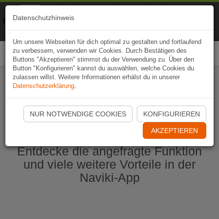
Naviki
Datenschutzhinweis
Zur App
Fahrrad-Navi
Um unsere Webseiten für dich optimal zu gestalten und fortlaufend
zu verbessern, verwenden wir Cookies. Durch Bestätigen des
Togg
Buttons "Akzeptieren" stimmst du der Verwendung zu. Über den
navi
Button "Konfigurieren" kannst du auswählen, welche Cookies du
zulassen willst. Weitere Informationen erhälst du in unserer
Datenschutzerklärung
.
Naviki App jetzt öffnen
NUR NOTWENDIGE COOKIES
KONFIGURIEREN
AKZEPTIEREN
Entdecke die angefragte Funktion
und viele weitere Vorteile in der
Naviki-App