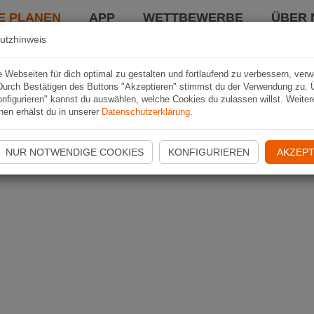
E PLANEN
APP
WETTBEWERBE
ÜBER 
utzhinweis
Webseiten für dich optimal zu gestalten und fortlaufend zu verbessern, ver
Durch Bestätigen des Buttons "Akzeptieren" stimmst du der Verwendung zu. 
nfigurieren" kannst du auswählen, welche Cookies du zulassen willst. Weiter
nen erhälst du in unserer
Datenschutzerklärung
.
NUR NOTWENDIGE COOKIES
KONFIGURIEREN
AKZEPT