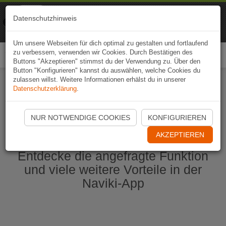
Naviki
Datenschutzhinweis
Zur App
Fahrrad-Navi
Um unsere Webseiten für dich optimal zu gestalten und fortlaufend
zu verbessern, verwenden wir Cookies. Durch Bestätigen des
Togg
Buttons "Akzeptieren" stimmst du der Verwendung zu. Über den
navi
Button "Konfigurieren" kannst du auswählen, welche Cookies du
zulassen willst. Weitere Informationen erhälst du in unserer
Datenschutzerklärung
.
Naviki App jetzt öffnen
NUR NOTWENDIGE COOKIES
KONFIGURIEREN
AKZEPTIEREN
Entdecke die angefragte Funktion
und viele weitere Vorteile in der
Naviki-App