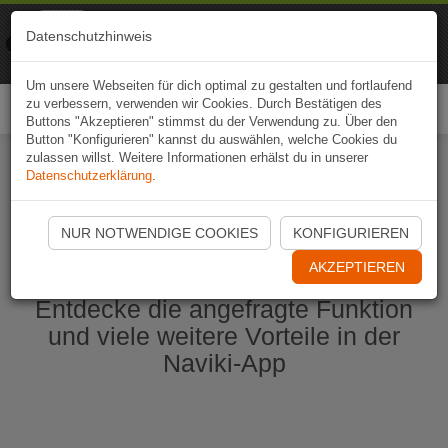
Naviki
Datenschutzhinweis
Zur App
Fahrrad-Navi
Um unsere Webseiten für dich optimal zu gestalten und fortlaufend
zu verbessern, verwenden wir Cookies. Durch Bestätigen des
Togg
Buttons "Akzeptieren" stimmst du der Verwendung zu. Über den
navi
Button "Konfigurieren" kannst du auswählen, welche Cookies du
zulassen willst. Weitere Informationen erhälst du in unserer
Datenschutzerklärung
.
Naviki App jetzt öffnen
NUR NOTWENDIGE COOKIES
KONFIGURIEREN
AKZEPTIEREN
Entdecke die angefragte Funktion
und viele weitere Vorteile in der
Naviki-App