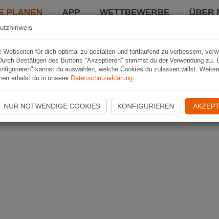
E PLANEN
APP
WETTBEWERBE
ÜBER 
utzhinweis
Webseiten für dich optimal zu gestalten und fortlaufend zu verbessern, ver
Durch Bestätigen des Buttons "Akzeptieren" stimmst du der Verwendung zu. 
nfigurieren" kannst du auswählen, welche Cookies du zulassen willst. Weiter
nen erhälst du in unserer
Datenschutzerklärung
.
NUR NOTWENDIGE COOKIES
KONFIGURIEREN
AKZEPT