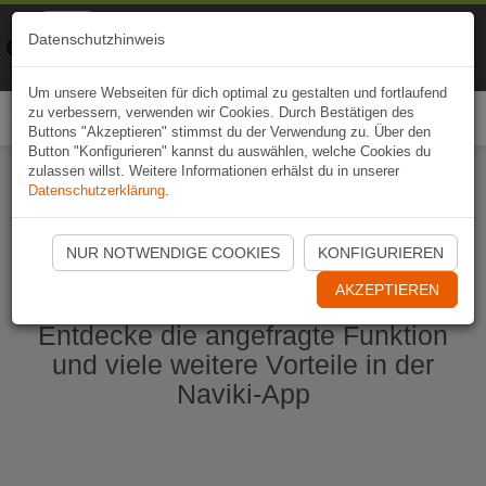
Naviki
Datenschutzhinweis
Zur App
Fahrrad-Navi
Um unsere Webseiten für dich optimal zu gestalten und fortlaufend
zu verbessern, verwenden wir Cookies. Durch Bestätigen des
Togg
Buttons "Akzeptieren" stimmst du der Verwendung zu. Über den
navi
Button "Konfigurieren" kannst du auswählen, welche Cookies du
zulassen willst. Weitere Informationen erhälst du in unserer
Datenschutzerklärung
.
Naviki App jetzt öffnen
NUR NOTWENDIGE COOKIES
KONFIGURIEREN
AKZEPTIEREN
Entdecke die angefragte Funktion
und viele weitere Vorteile in der
Naviki-App