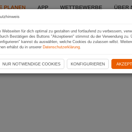
E PLANEN
APP
WETTBEWERBE
ÜBER 
utzhinweis
Webseiten für dich optimal zu gestalten und fortlaufend zu verbessern, ver
Durch Bestätigen des Buttons "Akzeptieren" stimmst du der Verwendung zu. 
nfigurieren" kannst du auswählen, welche Cookies du zulassen willst. Weiter
nen erhälst du in unserer
Datenschutzerklärung
.
NUR NOTWENDIGE COOKIES
KONFIGURIEREN
AKZEPT