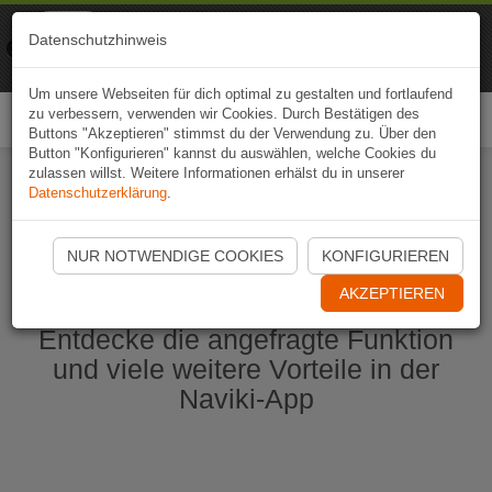
Naviki
Datenschutzhinweis
Zur App
Fahrrad-Navi
Um unsere Webseiten für dich optimal zu gestalten und fortlaufend
zu verbessern, verwenden wir Cookies. Durch Bestätigen des
Togg
Buttons "Akzeptieren" stimmst du der Verwendung zu. Über den
navi
Button "Konfigurieren" kannst du auswählen, welche Cookies du
zulassen willst. Weitere Informationen erhälst du in unserer
Datenschutzerklärung
.
Naviki App jetzt öffnen
NUR NOTWENDIGE COOKIES
KONFIGURIEREN
AKZEPTIEREN
Entdecke die angefragte Funktion
und viele weitere Vorteile in der
Naviki-App