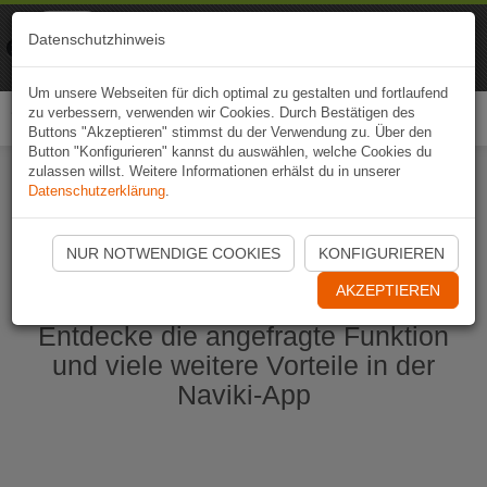
Naviki
Datenschutzhinweis
Zur App
Fahrrad-Navi
Um unsere Webseiten für dich optimal zu gestalten und fortlaufend
zu verbessern, verwenden wir Cookies. Durch Bestätigen des
Togg
Buttons "Akzeptieren" stimmst du der Verwendung zu. Über den
navi
Button "Konfigurieren" kannst du auswählen, welche Cookies du
zulassen willst. Weitere Informationen erhälst du in unserer
Datenschutzerklärung
.
Naviki App jetzt öffnen
NUR NOTWENDIGE COOKIES
KONFIGURIEREN
AKZEPTIEREN
Entdecke die angefragte Funktion
und viele weitere Vorteile in der
Naviki-App