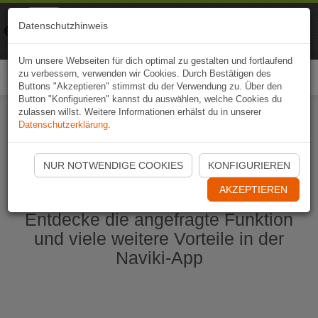
Naviki
Datenschutzhinweis
Zur App
Fahrrad-Navi
Um unsere Webseiten für dich optimal zu gestalten und fortlaufend
zu verbessern, verwenden wir Cookies. Durch Bestätigen des
Togg
Buttons "Akzeptieren" stimmst du der Verwendung zu. Über den
navi
Button "Konfigurieren" kannst du auswählen, welche Cookies du
zulassen willst. Weitere Informationen erhälst du in unserer
Datenschutzerklärung
.
Naviki App jetzt öffnen
NUR NOTWENDIGE COOKIES
KONFIGURIEREN
AKZEPTIEREN
Entdecke die angefragte Funktion
und viele weitere Vorteile in der
Naviki-App