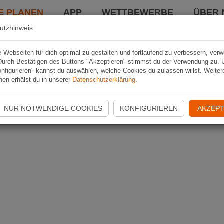
E PLANEN
APP
WETTBEWERBE
ÜBER 
utzhinweis
Webseiten für dich optimal zu gestalten und fortlaufend zu verbessern, ver
Durch Bestätigen des Buttons "Akzeptieren" stimmst du der Verwendung zu. 
nfigurieren" kannst du auswählen, welche Cookies du zulassen willst. Weiter
nen erhälst du in unserer
Datenschutzerklärung
.
NUR NOTWENDIGE COOKIES
KONFIGURIEREN
AKZEPT