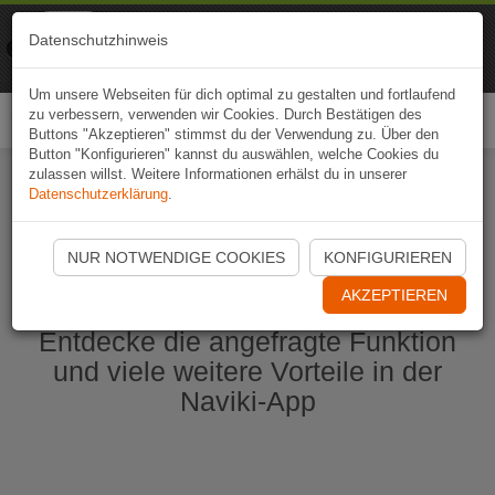
Naviki
Datenschutzhinweis
Zur App
Fahrrad-Navi
Um unsere Webseiten für dich optimal zu gestalten und fortlaufend
zu verbessern, verwenden wir Cookies. Durch Bestätigen des
Togg
Buttons "Akzeptieren" stimmst du der Verwendung zu. Über den
navi
Button "Konfigurieren" kannst du auswählen, welche Cookies du
zulassen willst. Weitere Informationen erhälst du in unserer
Datenschutzerklärung
.
Naviki App jetzt öffnen
NUR NOTWENDIGE COOKIES
KONFIGURIEREN
AKZEPTIEREN
Entdecke die angefragte Funktion
und viele weitere Vorteile in der
Naviki-App