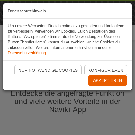
Naviki
Datenschutzhinweis
Zur App
Fahrrad-Navi
Um unsere Webseiten für dich optimal zu gestalten und fortlaufend
zu verbessern, verwenden wir Cookies. Durch Bestätigen des
Togg
Buttons "Akzeptieren" stimmst du der Verwendung zu. Über den
navi
Button "Konfigurieren" kannst du auswählen, welche Cookies du
zulassen willst. Weitere Informationen erhälst du in unserer
Datenschutzerklärung
.
Naviki App jetzt öffnen
NUR NOTWENDIGE COOKIES
KONFIGURIEREN
AKZEPTIEREN
Entdecke die angefragte Funktion
und viele weitere Vorteile in der
Naviki-App