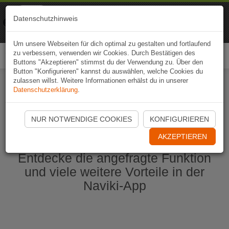
Naviki
Datenschutzhinweis
Zur App
Fahrrad-Navi
Um unsere Webseiten für dich optimal zu gestalten und fortlaufend
zu verbessern, verwenden wir Cookies. Durch Bestätigen des
Togg
Buttons "Akzeptieren" stimmst du der Verwendung zu. Über den
navi
Button "Konfigurieren" kannst du auswählen, welche Cookies du
zulassen willst. Weitere Informationen erhälst du in unserer
Datenschutzerklärung
.
Naviki App jetzt öffnen
NUR NOTWENDIGE COOKIES
KONFIGURIEREN
AKZEPTIEREN
Entdecke die angefragte Funktion
und viele weitere Vorteile in der
Naviki-App