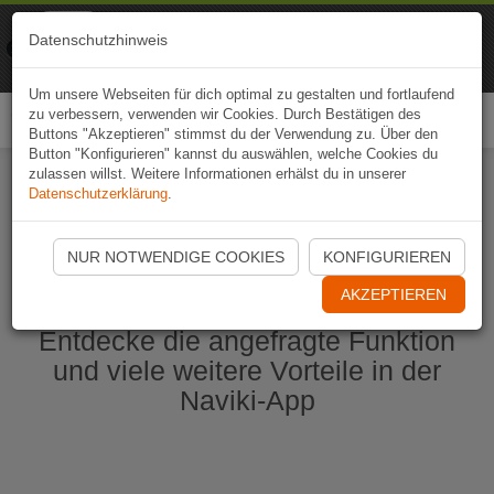
Naviki
Datenschutzhinweis
Zur App
Fahrrad-Navi
Um unsere Webseiten für dich optimal zu gestalten und fortlaufend
zu verbessern, verwenden wir Cookies. Durch Bestätigen des
Togg
Buttons "Akzeptieren" stimmst du der Verwendung zu. Über den
navi
Button "Konfigurieren" kannst du auswählen, welche Cookies du
zulassen willst. Weitere Informationen erhälst du in unserer
Datenschutzerklärung
.
Naviki App jetzt öffnen
NUR NOTWENDIGE COOKIES
KONFIGURIEREN
AKZEPTIEREN
Entdecke die angefragte Funktion
und viele weitere Vorteile in der
Naviki-App