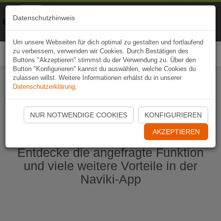
Naviki
Datenschutzhinweis
Zur App
Fahrrad-Navi
Um unsere Webseiten für dich optimal zu gestalten und fortlaufend
zu verbessern, verwenden wir Cookies. Durch Bestätigen des
Togg
Buttons "Akzeptieren" stimmst du der Verwendung zu. Über den
navi
Button "Konfigurieren" kannst du auswählen, welche Cookies du
zulassen willst. Weitere Informationen erhälst du in unserer
Datenschutzerklärung
.
Naviki App jetzt öffnen
NUR NOTWENDIGE COOKIES
KONFIGURIEREN
AKZEPTIEREN
Entdecke die angefragte Funktion
und viele weitere Vorteile in der
Naviki-App