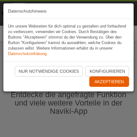
Naviki
Datenschutzhinweis
Zur App
Fahrrad-Navi
Um unsere Webseiten für dich optimal zu gestalten und fortlaufend
zu verbessern, verwenden wir Cookies. Durch Bestätigen des
Togg
Buttons "Akzeptieren" stimmst du der Verwendung zu. Über den
navi
Button "Konfigurieren" kannst du auswählen, welche Cookies du
zulassen willst. Weitere Informationen erhälst du in unserer
Datenschutzerklärung
.
Naviki App jetzt öffnen
NUR NOTWENDIGE COOKIES
KONFIGURIEREN
AKZEPTIEREN
Entdecke die angefragte Funktion
und viele weitere Vorteile in der
Naviki-App