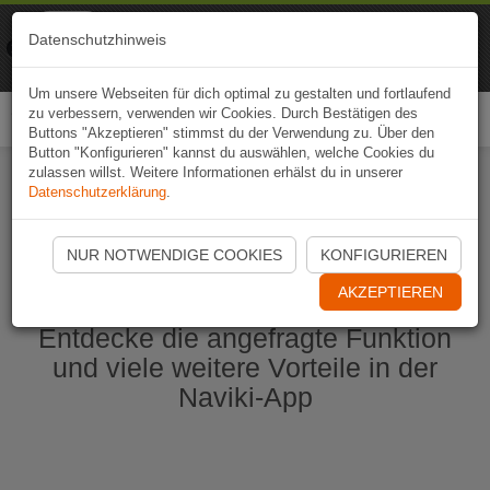
Naviki
Datenschutzhinweis
Zur App
Fahrrad-Navi
Um unsere Webseiten für dich optimal zu gestalten und fortlaufend
zu verbessern, verwenden wir Cookies. Durch Bestätigen des
Togg
Buttons "Akzeptieren" stimmst du der Verwendung zu. Über den
navi
Button "Konfigurieren" kannst du auswählen, welche Cookies du
zulassen willst. Weitere Informationen erhälst du in unserer
Datenschutzerklärung
.
Naviki App jetzt öffnen
NUR NOTWENDIGE COOKIES
KONFIGURIEREN
AKZEPTIEREN
Entdecke die angefragte Funktion
und viele weitere Vorteile in der
Naviki-App