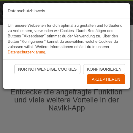
Naviki
Datenschutzhinweis
Zur App
Fahrrad-Navi
Um unsere Webseiten für dich optimal zu gestalten und fortlaufend
zu verbessern, verwenden wir Cookies. Durch Bestätigen des
Togg
Buttons "Akzeptieren" stimmst du der Verwendung zu. Über den
navi
Button "Konfigurieren" kannst du auswählen, welche Cookies du
zulassen willst. Weitere Informationen erhälst du in unserer
Datenschutzerklärung
.
Naviki App jetzt öffnen
NUR NOTWENDIGE COOKIES
KONFIGURIEREN
AKZEPTIEREN
Entdecke die angefragte Funktion
und viele weitere Vorteile in der
Naviki-App