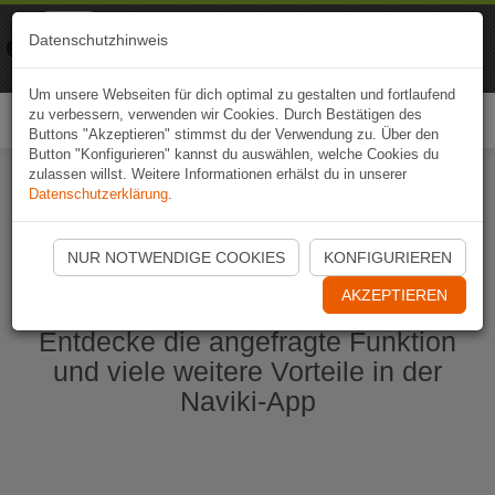
Naviki
Datenschutzhinweis
Zur App
Fahrrad-Navi
Um unsere Webseiten für dich optimal zu gestalten und fortlaufend
zu verbessern, verwenden wir Cookies. Durch Bestätigen des
Togg
Buttons "Akzeptieren" stimmst du der Verwendung zu. Über den
navi
Button "Konfigurieren" kannst du auswählen, welche Cookies du
zulassen willst. Weitere Informationen erhälst du in unserer
Datenschutzerklärung
.
Naviki App jetzt öffnen
NUR NOTWENDIGE COOKIES
KONFIGURIEREN
AKZEPTIEREN
Entdecke die angefragte Funktion
und viele weitere Vorteile in der
Naviki-App