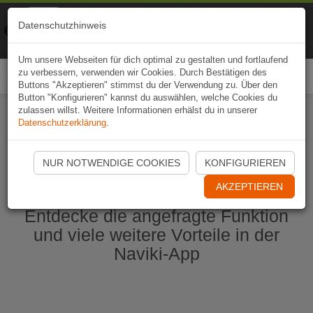
Naviki
Datenschutzhinweis
Zur App
Fahrrad-Navi
Um unsere Webseiten für dich optimal zu gestalten und fortlaufend
zu verbessern, verwenden wir Cookies. Durch Bestätigen des
Togg
Buttons "Akzeptieren" stimmst du der Verwendung zu. Über den
navi
Button "Konfigurieren" kannst du auswählen, welche Cookies du
zulassen willst. Weitere Informationen erhälst du in unserer
Datenschutzerklärung
.
Naviki App jetzt öffnen
NUR NOTWENDIGE COOKIES
KONFIGURIEREN
AKZEPTIEREN
Entdecke die angefragte Funktion
und viele weitere Vorteile in der
Naviki-App