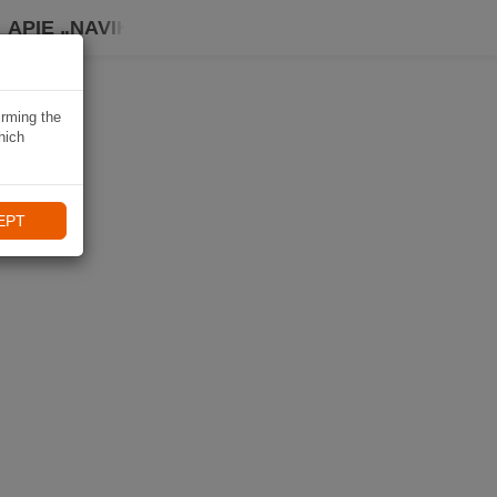
APIE „NAVIKI“
irming the
hich
EPT